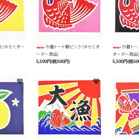
色（※セミオー
巾着トート鯛ピンク（※セミオ
巾着トー
ーダー商品）
オーダー商品
5,500円(税500円)
5,500円(税50
favorite
favorite