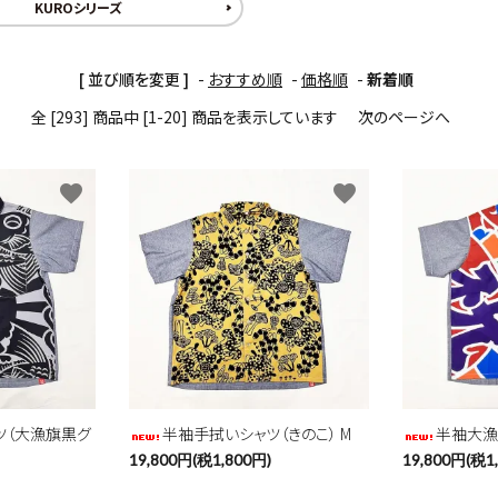
KUROシリーズ
[ 並び順を変更 ]
-
おすすめ順
-
価格順
-
新着順
全 [293] 商品中 [1-20] 商品を表示しています
次のページへ
favorite
favorite
ツ（大漁旗黒グ
半袖手拭いシャツ（きのこ） M
半袖大漁
19,800円(税1,800円)
19,800円(税1