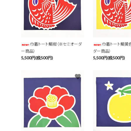
巾着トート鯛紺（※セミオーダ
巾着トート鯛黄
ー商品）
ダー商品）
5,500円(税500円)
5,500円(税500円)
favorite