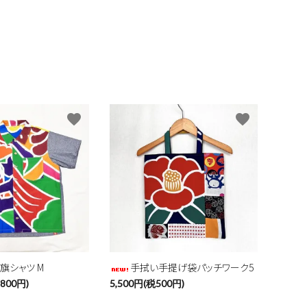
favorite
favorite
旗シャツ M
手拭い手提げ袋パッチワーク5
,800円)
5,500円(税500円)