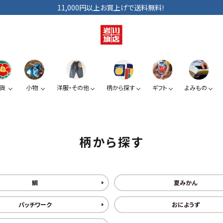
11,000円以上お買上げで送料無料！
貨
小物
洋服・その他
柄から探す
ギフト
よみもの
ショルダーバッグ
手拭い
巾着
ベビー・キッズ
手提げ袋
日傘
小銭入れ
ぞうり
柄から探す
夏みかん
椿
スマートフォン提げ
がま口
鯛
夏みかん
パッチワーク
おにようず
カードケース
KUROシリーズ
道具たち