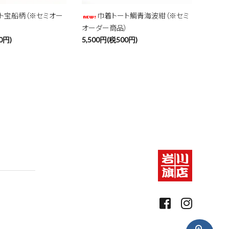
ト宝船柄（※セミオー
巾着トート鯛青海波紺（※セミ
オーダー商品）
0円)
5,500円(税500円)