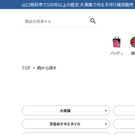
山口県萩市で100年以上の歴史 大漁旗で作る手作り雑貨販売
search
バッグ
雑
TOP
>
柄から探す
トートバッグ
おざぶ
ブックカバー
Tシャツ・パンツ
大漁旗
鯛
大漁旗
ペンケース
大漁旗
手染めテキスタイル
ポーチ
おにようず
デニム