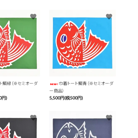
favorite
favorite
close
ト鯛緑（※セミオーダ
巾着トート鯛青（※セミオーダ
ー商品）
0円)
5,500円(税500円)
favorite
favorite