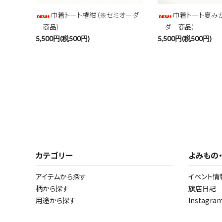
巾着トート椿紺（※セミオーダ
巾着トート夏み
ー商品）
ーダー商品）
5,500円(税500円)
5,500円(税500円)
カテゴリー
よみもの
アイテムから探す
イベント情
柄から探す
旗店日記
用途から探す
Instagr