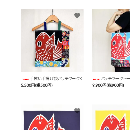
favorite
キーワ
カテゴ
手拭い手提げ袋パッチワーク3
パッチワークトー
5,500円(税500円)
9,900円(税900円)
favorite