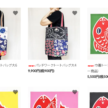
favorite
favorite
ード
リー
トバッグ大6
パッチワークトートバッグ大4
巾着トー
ー商品）
9,900円(税900円)
5,500円(税50
検索する
favorite
favorite