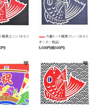
ト鯛黒エンジ（※セミ
巾着トート鯛黒グレー（※セミ
）
オーダー商品）
0円)
5,500円(税500円)
favorite
favorite