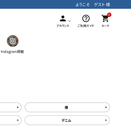
ようこそ ゲスト 様
0
person
help_outline
shopping_cart
アカウント
ご利用ガイド
カート
Instagram掲載
ガチャ
ティッシュケース
マフラー
手染めテキスタイル
パッチワーク
ストラップ
椿
デニム