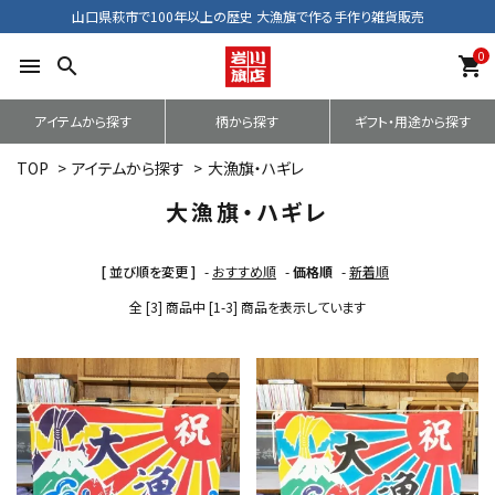
山口県萩市で100年以上の歴史 大漁旗で作る手作り雑貨販売
0
menu
search
shopping_cart
アイテムから探す
柄から探す
ギフト・用途から探す
TOP
>
アイテムから探す
>
大漁旗・ハギレ
大漁旗・ハギレ
[ 並び順を変更 ]
-
おすすめ順
-
価格順
-
新着順
全 [3] 商品中 [1-3] 商品を表示しています
favorite
favorite