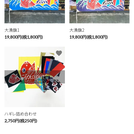
close
大漁旗1
大漁旗2
キーワード
19,800円(税1,800円)
19,800円(税1,800円)
favorite
カテゴリー
SOLD OUT
検索する
ハギレ詰め合わせ
2,750円(税250円)