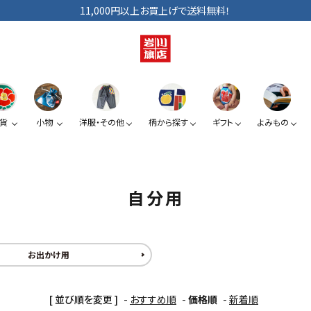
11,000円以上お買上げで送料無料！
貨
小物
洋服・その他
柄から探す
ギフト
よみもの
ショルダーバッグ
手拭い
巾着
ベビー・キッズ
手提げ袋
日傘
小銭入れ
ぞうり
自分用
夏みかん
椿
スマートフォン提げ
がま口
お出かけ用
カードケース
[ 並び順を変更 ]
-
おすすめ順
-
価格順
-
新着順
KUROシリーズ
道具たち