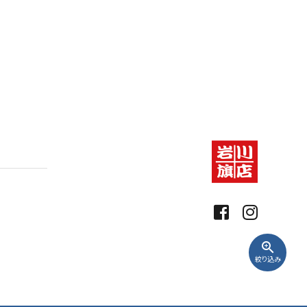
zoom_in
絞り込み