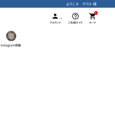
ようこそ ゲスト 様
0
person
help_outline
shopping_cart
アカウント
ご利用ガイド
カート
Instagram掲載
ガチャ
ティッシュケース
マフラー
手染めテキスタイル
パッチワーク
ストラップ