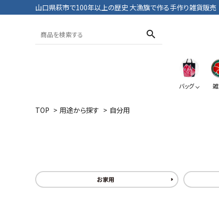
山口県萩市で100年以上の歴史 大漁旗で作る手作り雑貨販売
search
バッグ
雑
TOP
>
用途から探す
>
自分用
トートバッグ
おざぶ
ブックカバー
Tシャツ・パンツ
大漁旗
鯛
大漁旗
ペンケース
お家用
ポーチ
おにようず
デニム