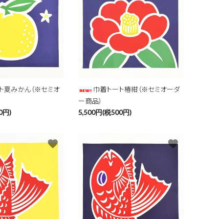
close
ト夏みかん（※セミオ
巾着トート椿紺（※セミオーダ
ー商品）
0円)
5,500円(税500円)
favorite
favorite