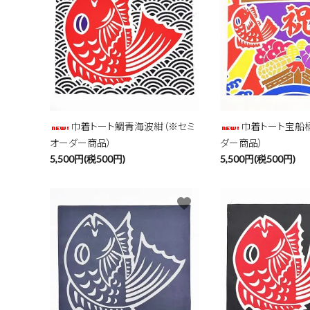
キーワ
巾着トート鯛青海波紺（※セミ
巾着トート宝船
オーダー商品）
ダー商品）
カテゴ
5,500円(税500円)
5,500円(税500円)
favorite