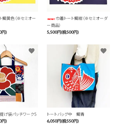
ト鯛黄色（※セミオー
巾着トート鯛紺（※セミオーダ
ー商品）
0円)
5,500円(税500円)
favorite
favorite
提げ袋パッチワーク5
トートバッグ中 鯛青
0円)
6,050円(税550円)