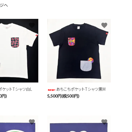
ジへ
favorite
favorite
ポケットTシャツ白L
あちこちポケットTシャツ黒M
0円)
5,500円(税500円)
favorite
favorite