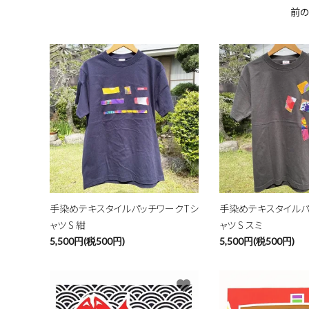
前
favorite
手染めテキスタイルパッチワークTシ
手染めテキスタイルパ
ャツ S 紺
ャツ S スミ
5,500円(税500円)
5,500円(税500円)
favorite