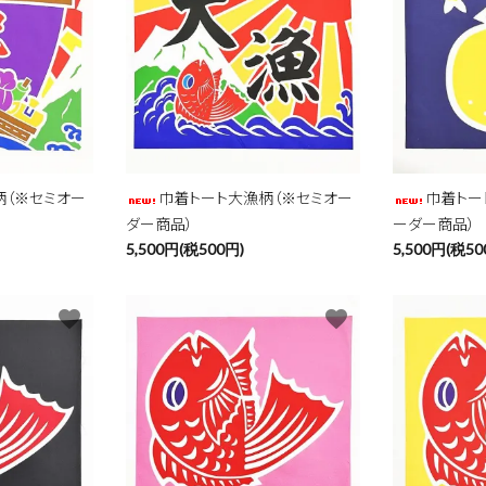
ード
柄（※セミオー
巾着トート大漁柄（※セミオー
巾着トー
ダー商品）
ーダー商品）
リー
5,500円(税500円)
5,500円(税50
favorite
favorite
検索する