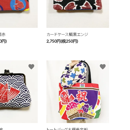
close
鯛赤
カードケース鯛黒エンジ
0円)
2,750円(税250円)
favorite
favorite
波
トートバッグ大横長宝船