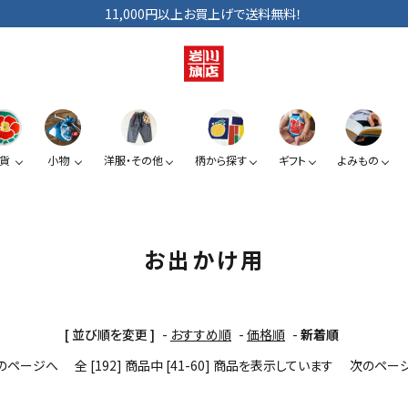
11,000円以上お買上げで送料無料！
貨
小物
洋服・その他
柄から探す
ギフト
よみもの
ショルダーバッグ
手拭い
巾着
ベビー・キッズ
手提げ袋
日傘
小銭入れ
ぞうり
お出かけ用
夏みかん
椿
スマートフォン提げ
がま口
[ 並び順を変更 ]
-
おすすめ順
-
価格順
-
新着順
のページへ
全 [192] 商品中 [41-60] 商品を表示しています
次のペー
カードケース
KUROシリーズ
道具たち