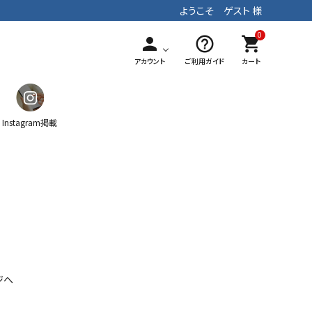
ようこそ ゲスト 様
0
person
help_outline
shopping_cart
アカウント
ご利用ガイド
カート
Instagram掲載
ガチャ
ティッシュケース
マフラー
手染めテキスタイル
パッチワーク
ストラップ
ジへ