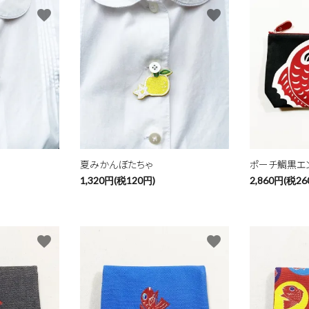
favorite
favorite
夏みかんぼたちゃ
ポーチ鯛黒エ
1,320円(税120円)
2,860円(税26
favorite
favorite