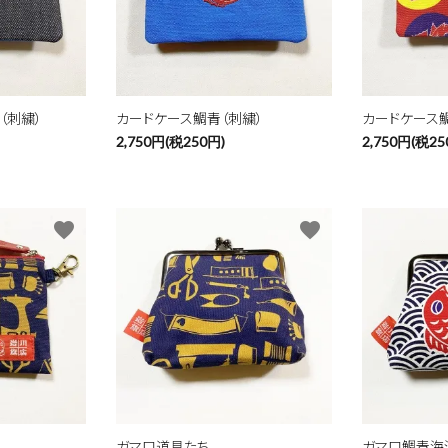
ード
（刺繍）
カードケース鯛青（刺繍）
カードケース
2,750円(税250円)
2,750円(税25
リー
favorite
favorite
検索する
ガマ口道具たち
ガマ口鯛青海