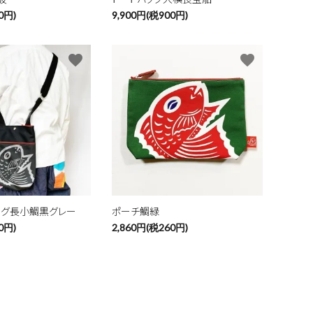
0円)
9,900円(税900円)
favorite
favorite
ッグ長小鯛黒グレー
ポーチ鯛緑
0円)
2,860円(税260円)