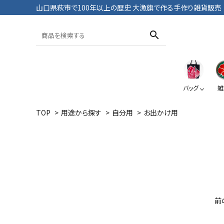
山口県萩市で100年以上の歴史 大漁旗で作る手作り雑貨販売
search
バッグ
雑
TOP
>
用途から探す
>
自分用
>
お出かけ用
トートバッグ
おざぶ
ブックカバー
Tシャツ・パンツ
大漁旗
鯛
大漁旗
ペンケース
前
ポーチ
おにようず
デニム