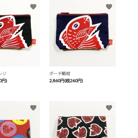
favorite
favorite
ンジ
ポーチ鯛紺
0円)
2,860円(税260円)
favorite
favorite