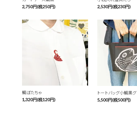
2,750円(税250円)
2,530円(税230円)
favorite
鯛ぼたちゃ
トートバッグ小鯛黒グ
1,320円(税120円)
5,500円(税500円)