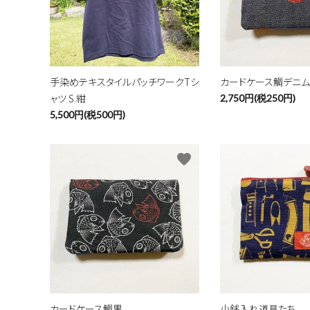
キーワ
手染めテキスタイルパッチワークTシ
カードケース鯛デニム
ャツ S 紺
2,750円(税250円)
カテゴ
5,500円(税500円)
favorite
カードケース鯛黒
小銭入れ道具たち