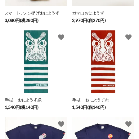
スマートフォン提げおにようず
ガマ口おにようず
3,080円(税280円)
2,970円(税270円)
favorite
favorite
close
手拭 おにようず緑
手拭 おにようず赤
1,540円(税140円)
1,540円(税140円)
キーワード
favorite
favorite
カテゴリー