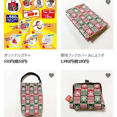
favorite
favorite
オリジナルガチャ
厚地ブックカバーおにようず
550円(税50円)
1,980円(税180円)
favorite
favorite