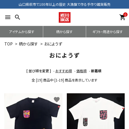
山口県萩市で100年以上の歴史 大漁旗で作る手作り雑貨販売
0
menu
search
shopping_cart
アイテムから探す
柄から探す
ギフト・用途から探す
TOP
>
柄から探す
>
おにようず
おにようず
[ 並び順を変更 ]
-
おすすめ順
-
価格順
-
新着順
全 [19] 商品中 [1-19] 商品を表示しています
favorite
favorite