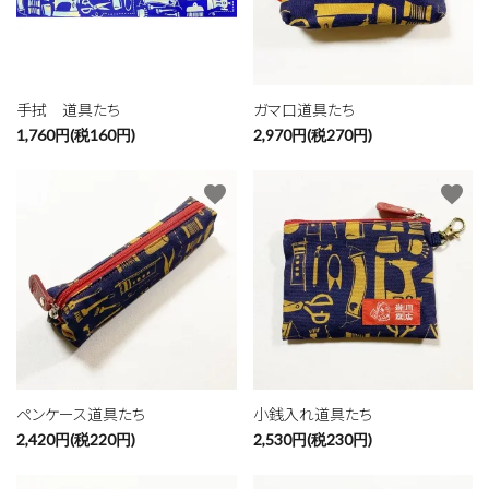
手拭 道具たち
ガマ口道具たち
1,760円(税160円)
2,970円(税270円)
favorite
favorite
close
ペンケース道具たち
小銭入れ道具たち
2,420円(税220円)
2,530円(税230円)
キーワード