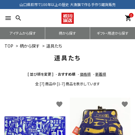
山口県萩市で100年以上の歴史 大漁旗で作る手作り雑貨販売
0
menu
search
shopping_cart
アイテムから探す
柄から探す
ギフト・用途から探す
TOP
>
柄から探す
>
道具たち
道具たち
[ 並び順を変更 ]
-
おすすめ順
-
価格順
-
新着順
全 [7] 商品中 [1-7] 商品を表示しています
favorite
favorite