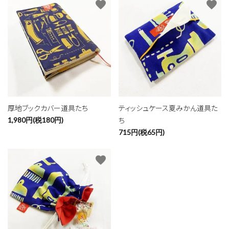
favorite
favorite
カテゴリー
検索する
厚地ブックカバー道具たち
ティッシュケース夏みかん道具た
ち
1,980円(税180円)
715円(税65円)
favorite