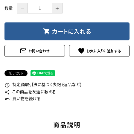
数量
－
＋
カートに入れる
shopping_cart
mail_outline
favorite
お問い合わせ
特定商取引法に基づく表記 (返品など)
error_outline
この商品を友達に教える
share
買い物を続ける
undo
商品説明