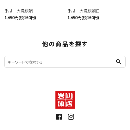
手拭 大漁旗鯛
手拭 大漁旗朝日
1,650円(税150円)
1,650円(税150円)
他の商品を探す
search