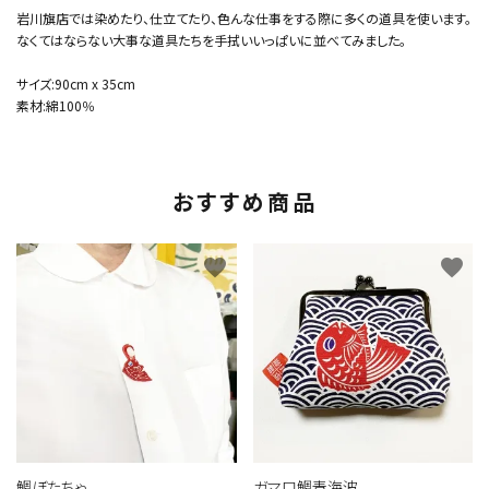
岩川旗店では染めたり、仕立てたり、色んな仕事をする際に多くの道具を使います。
なくてはならない大事な道具たちを手拭いいっぱいに並べてみました。
サイズ:90cm x 35cm
素材:綿100％
おすすめ商品
favorite
favorite
鯛ぼたちゃ
ガマ口鯛青海波