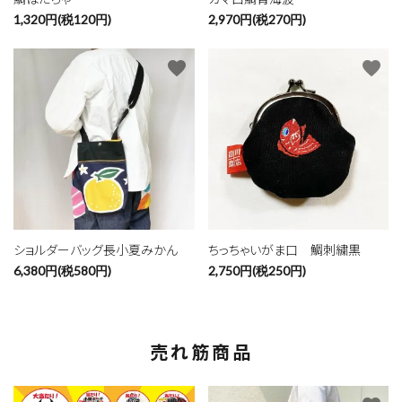
1,320円(税120円)
2,970円(税270円)
favorite
favorite
ショルダーバッグ長小夏みかん
ちっちゃいがま口 鯛刺繍黒
6,380円(税580円)
2,750円(税250円)
売れ筋商品