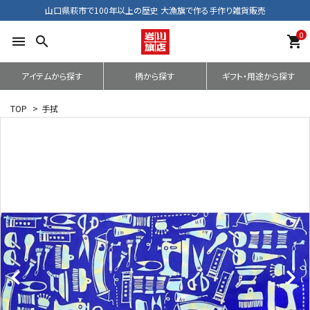
山口県萩市で100年以上の歴史 大漁旗で作る手作り雑貨販売
0
menu
search
shopping_cart
アイテムから探す
柄から探す
ギフト・用途から探す
TOP
>
手拭