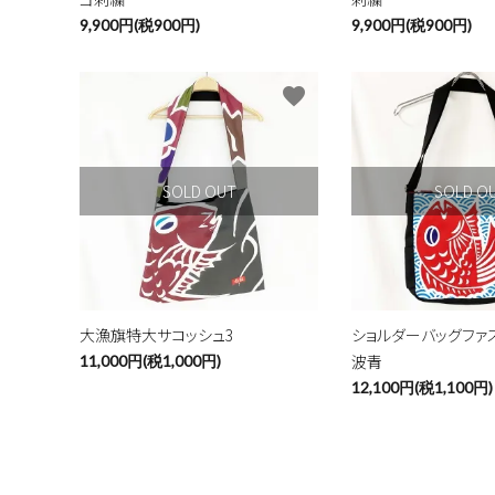
9,900円(税900円)
9,900円(税900円)
favorite
SOLD OUT
SOLD O
大漁旗特大サコッシュ3
ショルダーバッグファ
波青
11,000円(税1,000円)
12,100円(税1,100円)