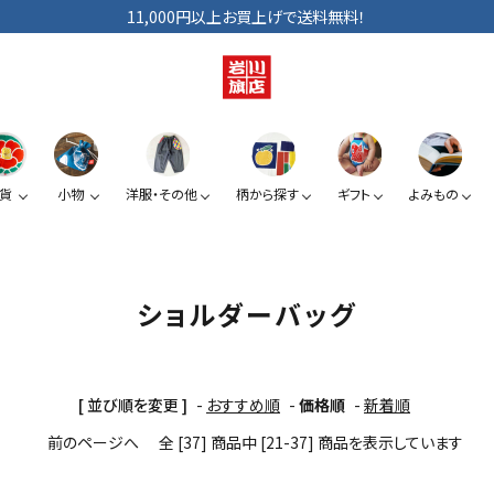
11,000円以上お買上げで送料無料！
貨
小物
洋服・その他
柄から探す
ギフト
よみもの
ショルダーバッグ
手拭い
巾着
ベビー・キッズ
手提げ袋
日傘
小銭入れ
ぞうり
ショルダーバッグ
夏みかん
椿
スマートフォン提げ
がま口
[ 並び順を変更 ]
-
おすすめ順
-
価格順
-
新着順
前のページへ
全 [37] 商品中 [21-37] 商品を表示しています
カードケース
KUROシリーズ
道具たち