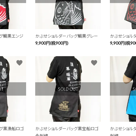
ード
グ鯛黒エンジ
かぶせショルダーバッグ鯛黒グレー
かぶせショル
9,900円(税900円)
9,900円(税90
リー
favorite
favorite
検索する
UT
SOLD OUT
S
ッグ黒漁船ロゴ
かぶせショルダーバッグ黒宝船ロゴ
かぶせショル
金刺繍
刺繍