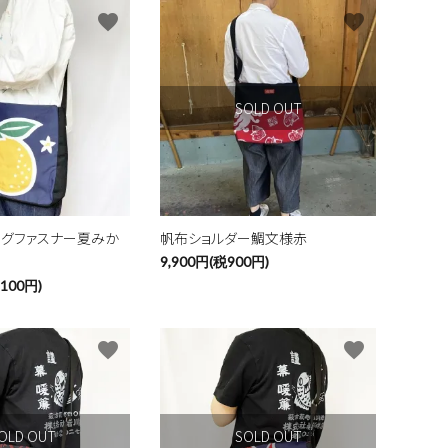
favorite
favorite
SOLD OUT
ッグファスナー夏みか
帆布ショルダー鯛文様赤
9,900円(税900円)
,100円)
favorite
favorite
OLD OUT
SOLD OUT