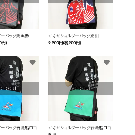
close
ダーバッグ鯛黒赤
かぶせショルダーバッグ鯛紺
0円)
9,900円(税900円)
favorite
favorite
OLD OUT
SOLD OUT
ダーバッグ青漁船ロゴ
かぶせショルダーバッグ緑漁船ロゴ
刺繍