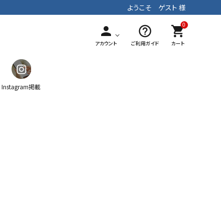
ようこそ ゲスト 様
0
person
help_outline
shopping_cart
アカウント
ご利用ガイド
カート
Instagram掲載
ガチャ
ティッシュケース
マフラー
手染めテキスタイル
パッチワーク
ストラップ