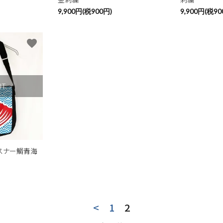
9,900円(税900円)
9,900円(税90
favorite
UT
スナー鯛青海
<
1
2