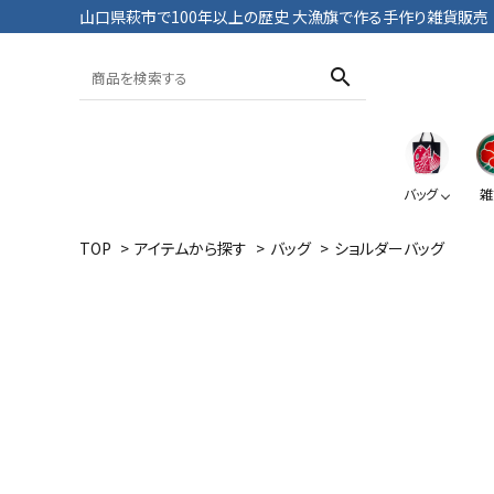
山口県萩市で100年以上の歴史 大漁旗で作る手作り雑貨販売
search
バッグ
雑
TOP
>
アイテムから探す
>
バッグ
>
ショルダーバッグ
トートバッグ
おざぶ
ブックカバー
Tシャツ・パンツ
大漁旗
鯛
大漁旗
ペンケース
ポーチ
おにようず
デニム