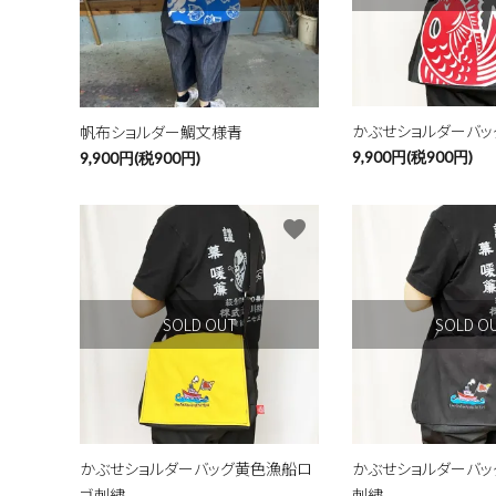
キーワ
かぶせショルダーバッ
帆布ショルダー鯛文様青
9,900円(税900円)
9,900円(税900円)
カテゴ
favorite
SOLD OUT
SOLD O
かぶせショルダーバッグ黄色漁船ロ
かぶせショルダーバ
ゴ刺繍
刺繍