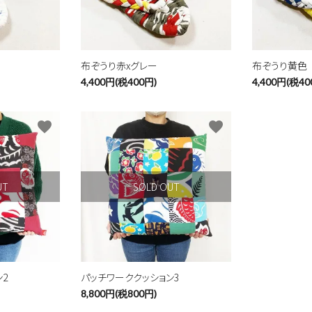
検索する
布ぞうり赤xグレー
布ぞうり黄色
4,400円(税400円)
4,400円(税40
favorite
favorite
UT
SOLD OUT
2
パッチワーククッション3
8,800円(税800円)