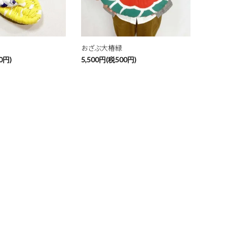
おざぶ大椿緑
0円)
5,500円(税500円)