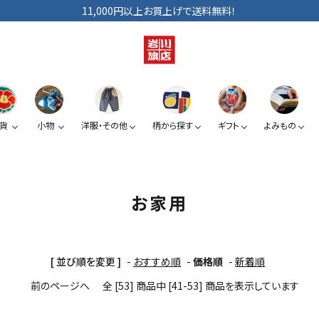
11,000円以上お買上げで送料無料！
貨
小物
洋服・その他
柄から探す
ギフト
よみもの
ショルダーバッグ
手拭い
巾着
ベビー・キッズ
手提げ袋
日傘
小銭入れ
ぞうり
お家用
夏みかん
椿
スマートフォン提げ
がま口
[ 並び順を変更 ]
-
おすすめ順
-
価格順
-
新着順
前のページへ
全 [53] 商品中 [41-53] 商品を表示しています
カードケース
KUROシリーズ
道具たち