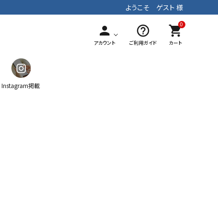
ようこそ ゲスト 様
0
person
help_outline
shopping_cart
アカウント
ご利用ガイド
カート
Instagram掲載
ガチャ
ティッシュケース
マフラー
手染めテキスタイル
パッチワーク
ストラップ