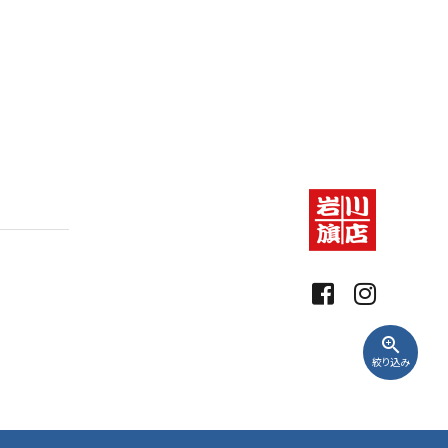
zoom_in
絞り込み