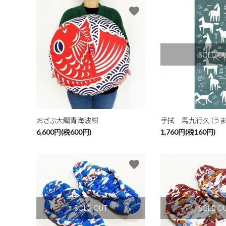
favorite
SOLD O
おざぶ大鯛青海波紺
手拭 馬九行久（うま
6,600円(税600円)
1,760円(税160円)
favorite
キーワ
SOLD OUT
SOLD O
カテゴ