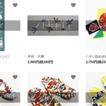
favorite
favorite
UT
SOLD OUT
S
くいく）
手拭 大根
ハギレ詰め合
1,980円(税180円)
2,750円(税25
favorite
favorite
ード
UT
SOLD OUT
S
リー