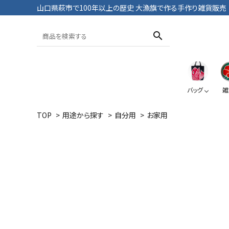
山口県萩市で100年以上の歴史 大漁旗で作る手作り雑貨販売
search
バッグ
雑
TOP
>
用途から探す
>
自分用
>
お家用
トートバッグ
おざぶ
ブックカバー
Tシャツ・パンツ
大漁旗
鯛
大漁旗
ペンケース
ポーチ
おにようず
デニム