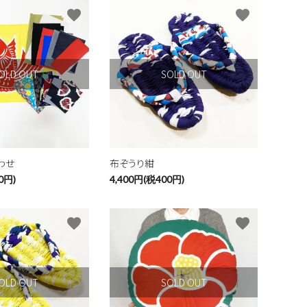
favorite
favorite
OLD OUT
SOLD OUT
わせ
布ぞうり紺
0円)
4,400円(税400円)
close
favorite
favorite
OLD OUT
SOLD OUT