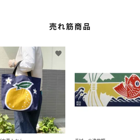
売れ筋商品
favorite