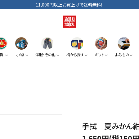
11,000円以上お買上げで送料無料！
貨
小物
洋服・その他
柄から探す
ギフト
よみもの
ショルダーバッグ
手拭い
巾着
ベビー・キッズ
手提げ袋
日傘
小銭入れ
ぞうり
夏みかん
椿
スマートフォン提げ
がま口
手拭 夏みかん
カードケース
1,650円(税150円
KUROシリーズ
道具たち