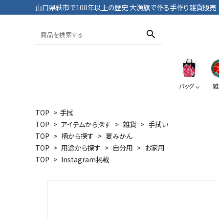
山口県萩市で100年以上の歴史 大漁旗で作る手作り雑貨販売
search
バッグ
雑
TOP
>
手拭
TOP
>
アイテムから探す
>
雑貨
>
手拭い
トートバッグ
おざぶ
ブックカバー
Tシャツ・パンツ
TOP
>
柄から探す
>
夏みかん
TOP
>
用途から探す
>
自分用
>
お家用
TOP
>
Instagram掲載
大漁旗
鯛
大漁旗
ペンケース
ポーチ
おにようず
デニム