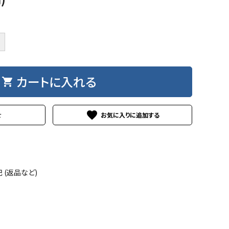
カートに入れる
shopping_cart
favorite
せ
(返品など)