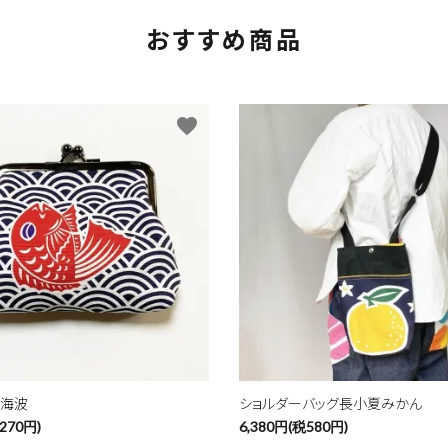
おすすめ商品
favorite
青海波
ショルダーバッグ長小夏みかん
270円)
6,380円(税580円)