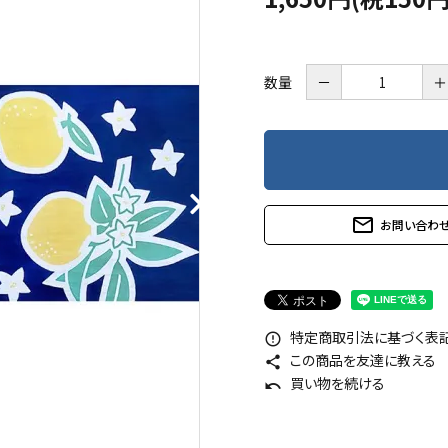
数量
－
＋
mail_outline
お問い合わ
特定商取引法に基づく表記 
error_outline
この商品を友達に教える
share
買い物を続ける
undo