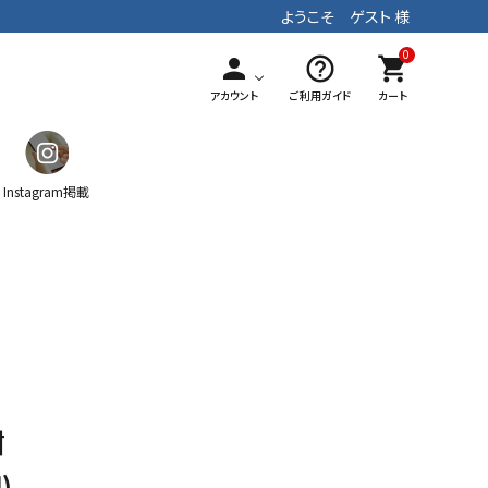
ようこそ ゲスト 様
0
person
help_outline
shopping_cart
アカウント
ご利用ガイド
カート
Instagram掲載
ガチャ
ティッシュケース
マフラー
手染めテキスタイル
パッチワーク
ストラップ
紺
)