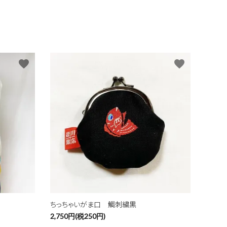
favorite
favorite
ちっちゃいがま口 鯛刺繍黒
2,750円(税250円)