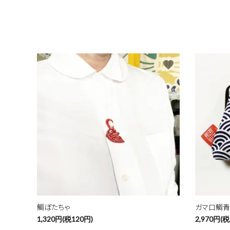
favorite
鯛ぼたちゃ
ガマ口鯛
1,320円(税120円)
2,970円(税