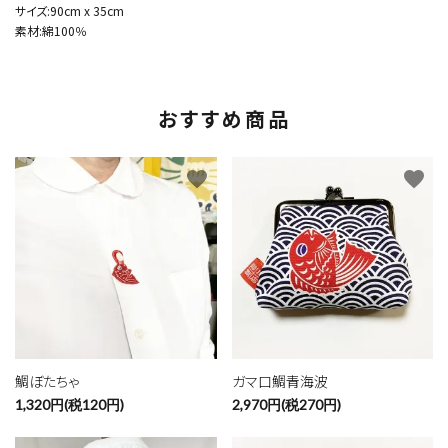
サイズ:90cm x 35cm
素材:綿100％
おすすめ商品
favorite
favorite
鯛ぼたちゃ
ガマ口鯛青海波
1,320円(税120円)
2,970円(税270円)