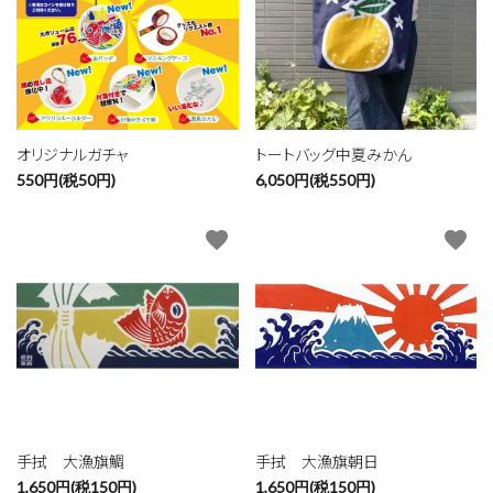
オリジナルガチャ
トートバッグ中夏みかん
550円(税50円)
6,050円(税550円)
favorite
favorite
手拭 大漁旗鯛
手拭 大漁旗朝日
1,650円(税150円)
1,650円(税150円)