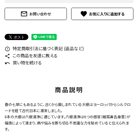
mail_outline
favorite
お問い合わせ
特定商取引法に基づく表記 (返品など)
error_outline
この商品を友達に教える
share
買い物を続ける
undo
商品説明
春の七草にもあるように、古くから親しまれている大根はヨーロッパからシルクロ
ードを経て古代日本に渡来しました。
6本の大根は六根清浄に通じています。六根清浄は6つの感官（眼耳鼻舌身意）が
福徳によって清まり、病や悩みを断ち切る不思議な力を秘めていると伝えられま
す。