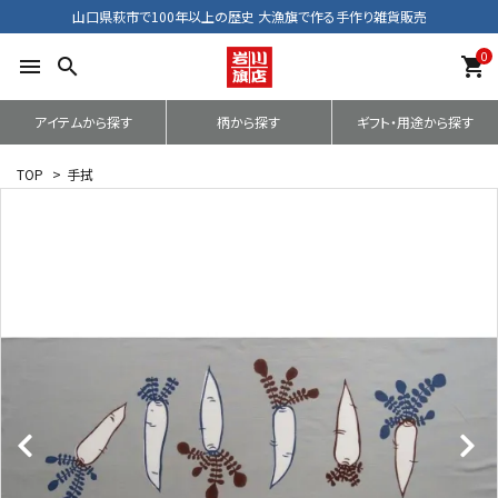
山口県萩市で100年以上の歴史 大漁旗で作る手作り雑貨販売
0
menu
search
shopping_cart
アイテムから探す
柄から探す
ギフト・用途から探す
TOP
>
手拭