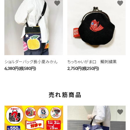
favorite
favorite
ショルダーバッグ長小夏みかん
ちっちゃいがま口 鯛刺繍黒
6,380円(税580円)
2,750円(税250円)
売れ筋商品
favorite
favorite