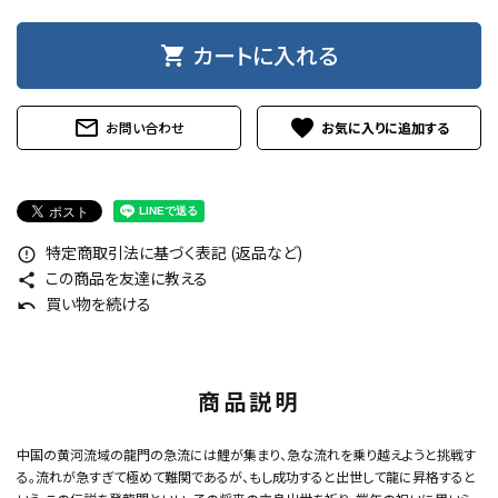
カートに入れる
shopping_cart
mail_outline
favorite
お問い合わせ
特定商取引法に基づく表記 (返品など)
error_outline
この商品を友達に教える
share
買い物を続ける
undo
商品説明
中国の黄河流域の龍門の急流には鯉が集まり、急な流れを乗り越えようと挑戦す
る。流れが急すぎて極めて難関であるが、もし成功すると出世して龍に昇格すると