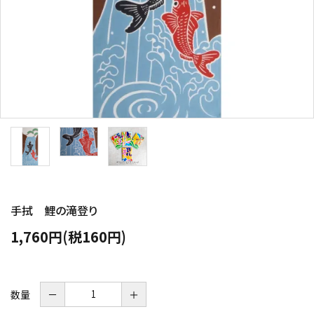
手拭 鯉の滝登り
1,760円(税160円)
数量
－
＋