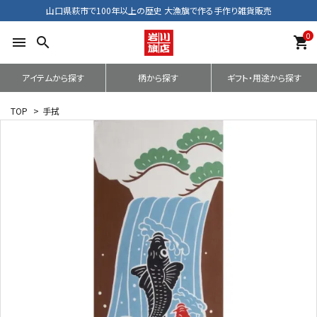
山口県萩市で100年以上の歴史 大漁旗で作る手作り雑貨販売
0
menu
search
shopping_cart
アイテムから探す
柄から探す
ギフト・用途から探す
TOP
>
手拭