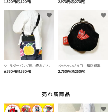
1,320円(税120円)
2,970円(税270円)
favorite
favorite
ショルダーバッグ長小夏みかん
ちっちゃいがま口 鯛刺繍黒
6,380円(税580円)
2,750円(税250円)
売れ筋商品
favorite
favorite