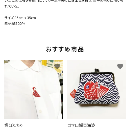
いう。この伝説を登龍門といい、子の将来の立身出世を祈り、端午の祝いに用いら
れている。
サイズ:85cm x 35cm
素材:綿100％
おすすめ商品
favorite
favorite
鯛ぼたちゃ
ガマ口鯛青海波