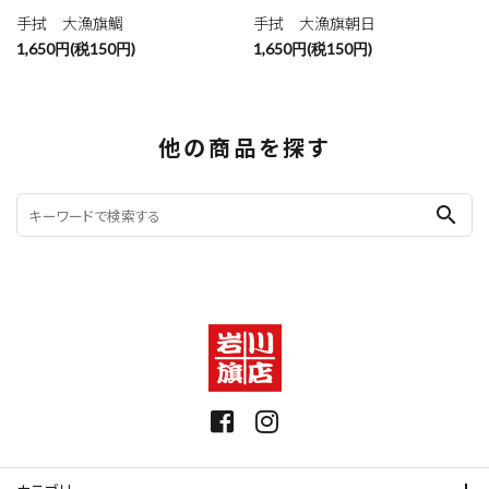
手拭 大漁旗鯛
手拭 大漁旗朝日
1,650円(税150円)
1,650円(税150円)
他の商品を探す
search