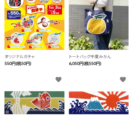
オリジナルガチャ
トートバッグ中夏みかん
550円(税50円)
6,050円(税550円)
favorite
favorite