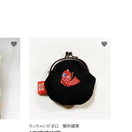
favorite
favorite
ちっちゃいがま口 鯛刺繍黒