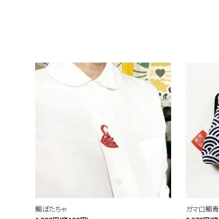
favorite
鯛ぼたちゃ
ガマ口鯛