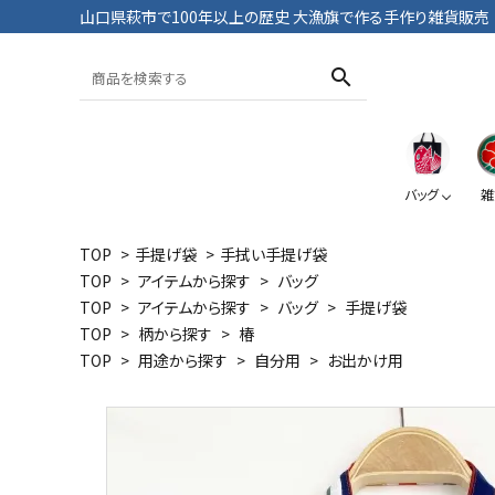
山口県萩市で100年以上の歴史 大漁旗で作る手作り雑貨販売
search
バッグ
雑
TOP
>
手提げ袋
>
手拭い手提げ袋
TOP
>
アイテムから探す
>
バッグ
トートバッグ
おざぶ
ブックカバー
Tシャツ・パンツ
TOP
>
アイテムから探す
>
バッグ
>
手提げ袋
TOP
>
柄から探す
>
椿
TOP
>
用途から探す
>
自分用
>
お出かけ用
大漁旗
鯛
大漁旗
ペンケース
ポーチ
おにようず
デニム