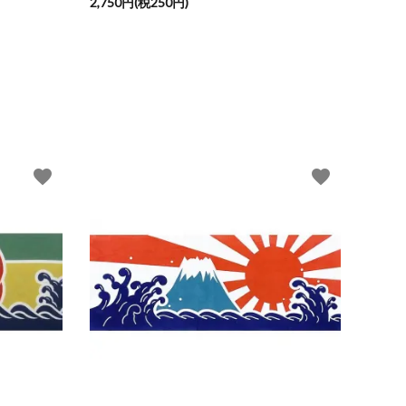
2,750円(税250円)
favorite
favorite