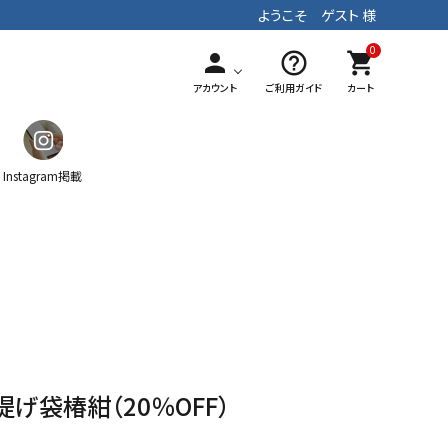
ようこそ ゲスト 様
0
person
help_outline
shopping_cart
アカウント
ご利用ガイド
カート
Instagram掲載
ガチャ
ティッシュケース
マフラー
手染めテキスタイル
パッチワーク
ストラップ
提げ袋椿紺（20％OFF）