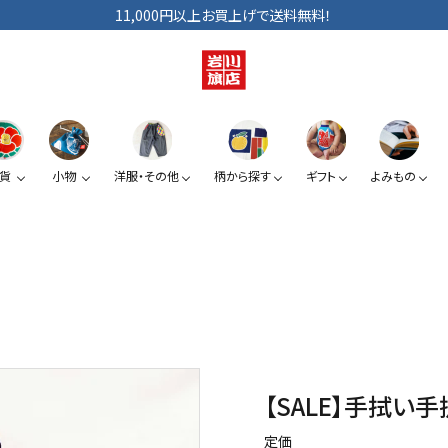
11,000円以上お買上げで送料無料！
貨
小物
洋服・その他
柄から探す
ギフト
よみもの
ショルダーバッグ
手拭い
巾着
ベビー・キッズ
手提げ袋
日傘
小銭入れ
ぞうり
夏みかん
椿
スマートフォン提げ
がま口
【SALE】手拭い手
カードケース
定価
KUROシリーズ
道具たち