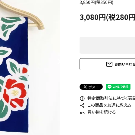
3,850円(税350円)
3,080円(税280円
mail_outline
お問い合わ
特定商取引法に基づく表記 
error_outline
この商品を友達に教える
share
買い物を続ける
undo