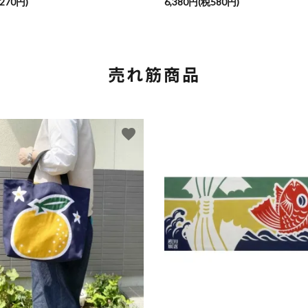
270円)
6,380円(税580円)
売れ筋商品
favorite