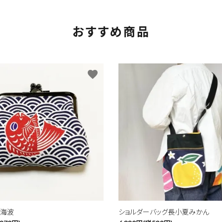
おすすめ商品
favorite
青海波
ショルダーバッグ長小夏みかん