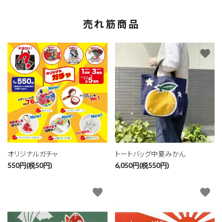
売れ筋商品
favorite
favorite
オリジナルガチャ
トートバッグ中夏みかん
550円(税50円)
6,050円(税550円)
favorite
favorite