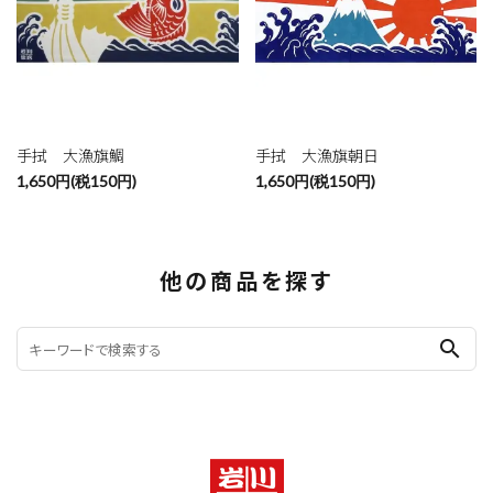
手拭 大漁旗鯛
手拭 大漁旗朝日
1,650円(税150円)
1,650円(税150円)
他の商品を探す
search