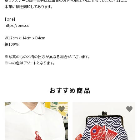
※ファスナーの取手部分は革雑貨のお店『One』さんに作っていただきました。
本革に鯛を刻印してあります。
【One】
https://one.cx
W17cm x H4cm x D4cm
綿100％
※写真のものと柄の出方が異なる場合がございます。
※中の色はアソートとなります。
おすすめ商品
favorite
favorite