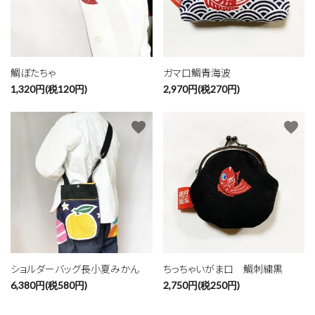
鯛ぼたちゃ
ガマ口鯛青海波
1,320円(税120円)
2,970円(税270円)
favorite
favorite
ショルダーバッグ長小夏みかん
ちっちゃいがま口 鯛刺繍黒
6,380円(税580円)
2,750円(税250円)