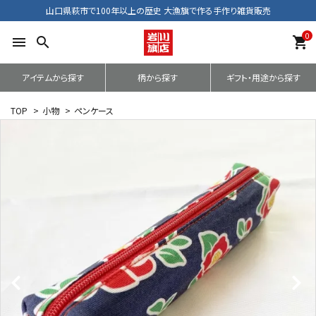
山口県萩市で100年以上の歴史 大漁旗で作る手作り雑貨販売
0
menu
search
shopping_cart
アイテムから探す
柄から探す
ギフト・用途から探す
TOP
>
小物
>
ペンケース