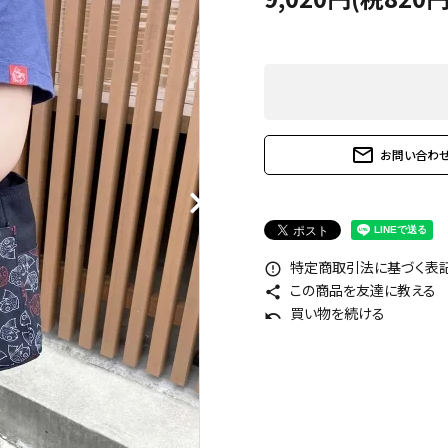
mail_outline
お問い合わ
特定商取引法に基づく表記 
error_outline
この商品を友達に教える
share
買い物を続ける
undo