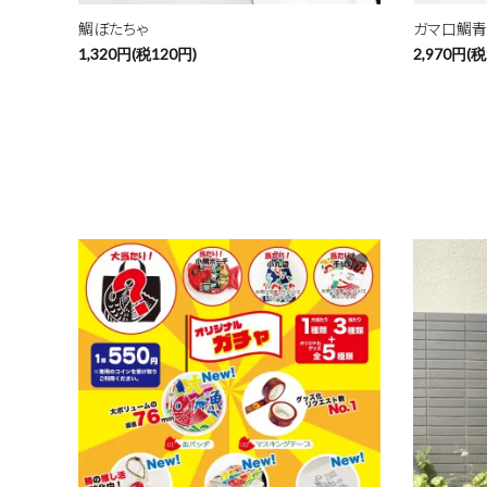
鯛ぼたちゃ
ガマ口鯛
1,320円(税120円)
2,970円(税
favorite