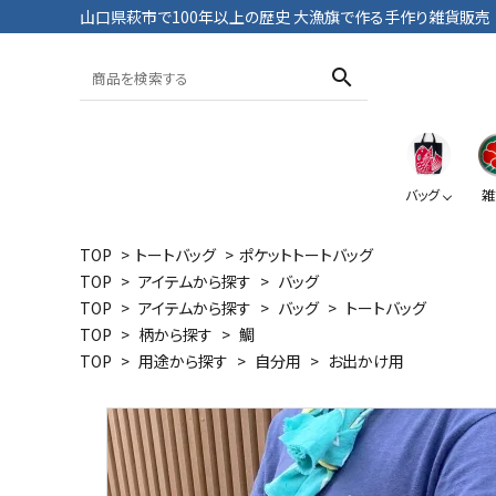
山口県萩市で100年以上の歴史 大漁旗で作る手作り雑貨販売
search
バッグ
雑
TOP
>
トートバッグ
>
ポケットトートバッグ
TOP
>
アイテムから探す
>
バッグ
トートバッグ
おざぶ
ブックカバー
Tシャツ・パンツ
TOP
>
アイテムから探す
>
バッグ
>
トートバッグ
TOP
>
柄から探す
>
鯛
TOP
>
用途から探す
>
自分用
>
お出かけ用
大漁旗
鯛
大漁旗
ペンケース
ポーチ
おにようず
デニム