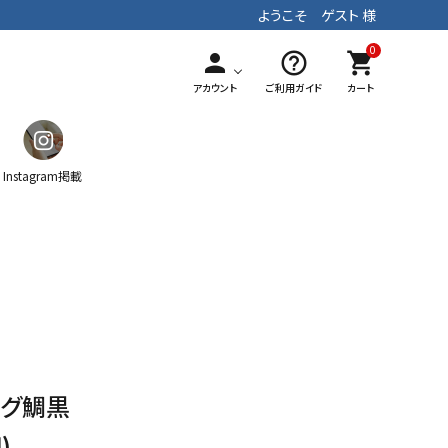
ようこそ ゲスト 様
0
person
help_outline
shopping_cart
アカウント
ご利用ガイド
カート
Instagram掲載
ガチャ
ティッシュケース
マフラー
手染めテキスタイル
パッチワーク
ストラップ
ッグ鯛黒
)