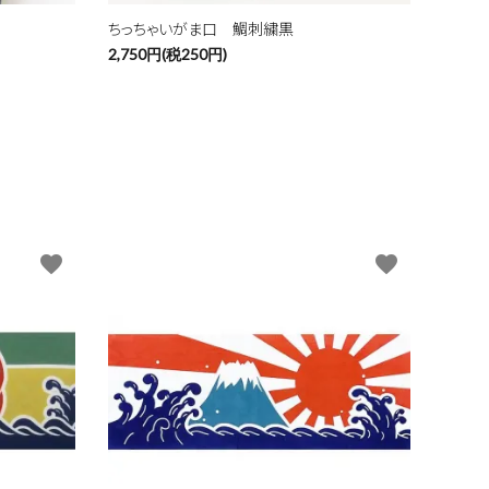
ちっちゃいがま口 鯛刺繍黒
2,750円(税250円)
favorite
favorite