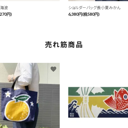
青海波
ショルダーバッグ長小夏みかん
270円)
6,380円(税580円)
売れ筋商品
favorite