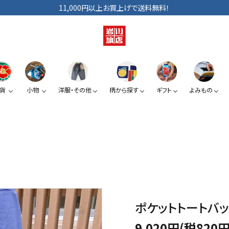
11,000円以上お買上げで送料無料！
貨
小物
洋服・その他
柄から探す
ギフト
よみもの
ショルダーバッグ
手拭い
巾着
ベビー・キッズ
手提げ袋
日傘
小銭入れ
ぞうり
夏みかん
椿
スマートフォン提げ
がま口
ポケットトートバ
カードケース
9,020円(税820円
KUROシリーズ
道具たち