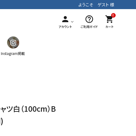
ようこそ ゲスト 様
0
person
help_outline
shopping_cart
アカウント
ご利用ガイド
カート
Instagram掲載
ガチャ
ティッシュケース
マフラー
手染めテキスタイル
パッチワーク
ストラップ
ツ白（100cm）B
)