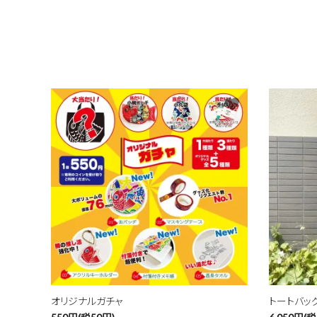
favorite
オリジナルガチャ
トートバッ