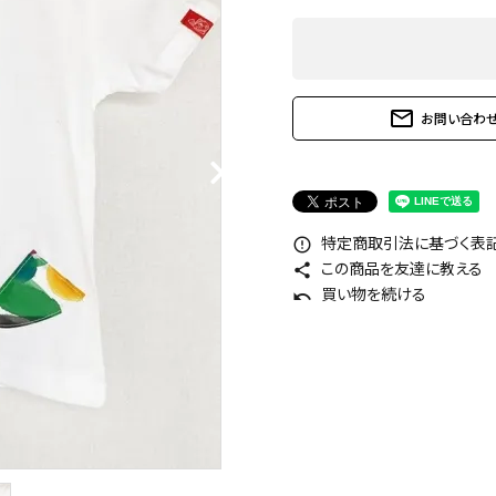
mail_outline
お問い合わ
特定商取引法に基づく表記 
error_outline
この商品を友達に教える
share
買い物を続ける
undo