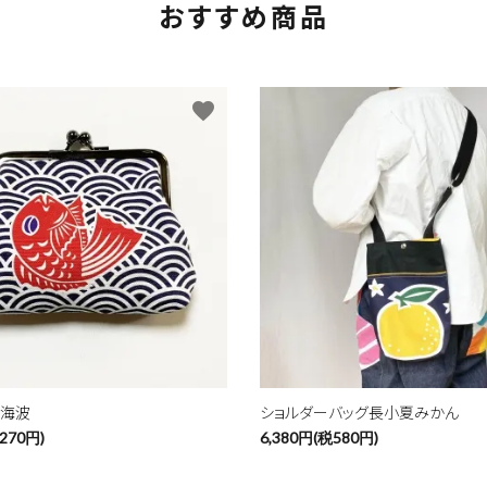
おすすめ商品
favorite
青海波
ショルダーバッグ長小夏みかん
270円)
6,380円(税580円)