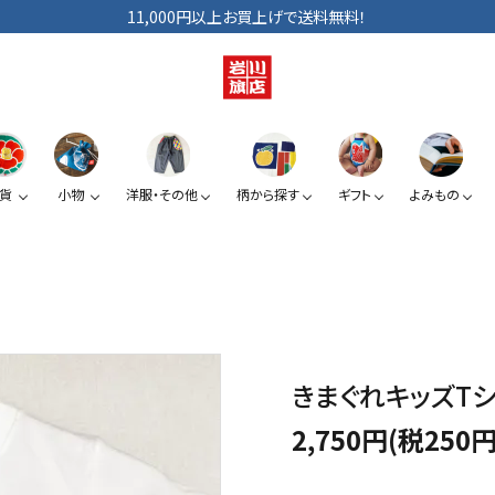
11,000円以上お買上げで送料無料！
貨
小物
洋服・その他
柄から探す
ギフト
よみもの
ショルダーバッグ
手拭い
巾着
ベビー・キッズ
手提げ袋
日傘
小銭入れ
ぞうり
夏みかん
椿
スマートフォン提げ
がま口
きまぐれキッズTシャ
2,750円(税250円
カードケース
KUROシリーズ
道具たち