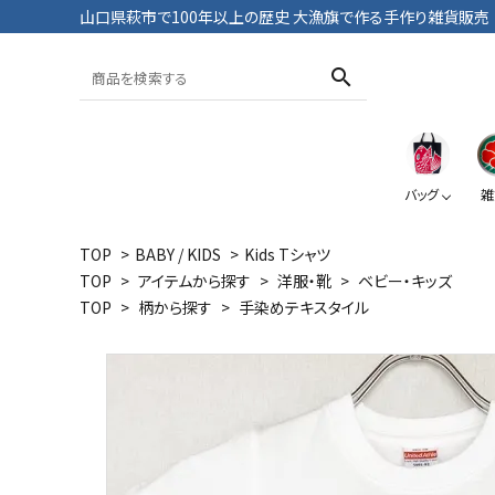
山口県萩市で100年以上の歴史 大漁旗で作る手作り雑貨販売
search
バッグ
雑
TOP
>
BABY / KIDS
>
Kids Tシャツ
TOP
>
アイテムから探す
>
洋服・靴
>
ベビー・キッズ
トートバッグ
おざぶ
ブックカバー
Tシャツ・パンツ
TOP
>
柄から探す
>
手染めテキスタイル
大漁旗
鯛
大漁旗
ペンケース
ポーチ
おにようず
デニム