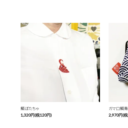
favorite
鯛ぼたちゃ
ガマ口鯛
1,320円(税120円)
2,970円(税