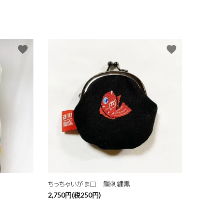
favorite
favorite
ちっちゃいがま口 鯛刺繍黒
2,750円(税250円)