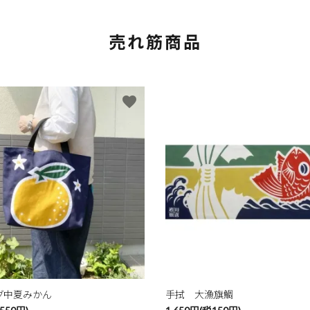
売れ筋商品
favorite
グ中夏みかん
手拭 大漁旗鯛