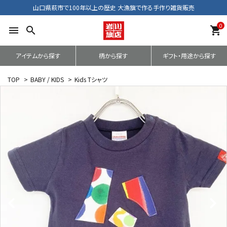
山口県萩市で100年以上の歴史 大漁旗で作る手作り雑貨販売
0
menu
search
shopping_cart
アイテムから探す
柄から探す
ギフト・用途から探す
TOP
>
BABY / KIDS
>
Kids Tシャツ