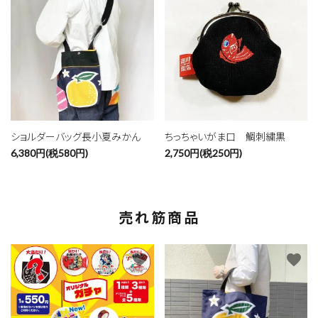
ショルダーバッグ長小夏みかん
ちっちゃいがま口 鯛刺繍黒
6,380円(税580円)
2,750円(税250円)
売れ筋商品
favorite
favorite