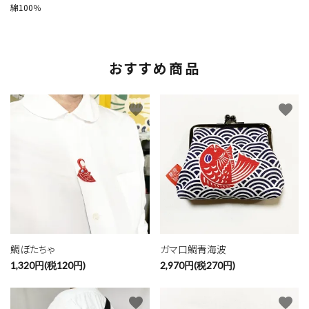
綿100％
おすすめ商品
favorite
favorite
鯛ぼたちゃ
ガマ口鯛青海波
1,320円(税120円)
2,970円(税270円)
favorite
favorite