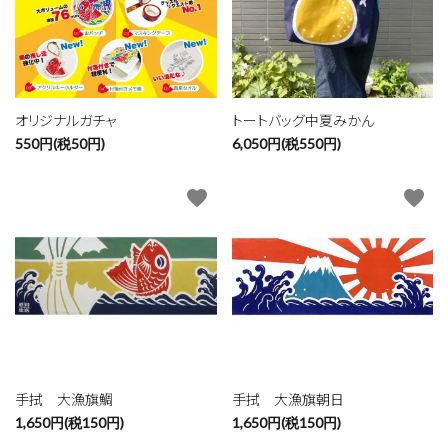
オリジナルガチャ
トートバッグ中夏みかん
550円(税50円)
6,050円(税550円)
favorite
favorite
手拭 大漁旗鯛
手拭 大漁旗朝日
1,650円(税150円)
1,650円(税150円)