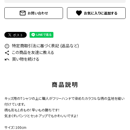
mail_outline
favorite
お問い合わせ
特定商取引法に基づく表記 (返品など)
error_outline
この商品を友達に教える
share
買い物を続ける
undo
商品説明
キッズ用のTシャツの上に職人がフリーハンドで染めたカラフルな柄の生地を縫い
付けています。
柄も形も1点もの！早いもの勝ちです！
気まぐれパンツとセットアップでもかわいいですよ！
サイズ：100cm