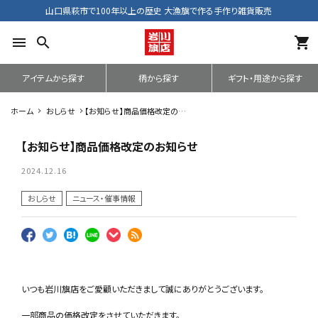
山口県萩市で100年以上の歴史 大漁旗で作る手作り雑貨販売
menu
search
shopping_cart
アイテムから探す
柄から探す
ギフト・用途から探す
ホーム
おしらせ
【お知らせ】商品価格改定のお
知らせ
【お知らせ】商品価格改定のお知らせ
2024.12.16
おしらせ
ニュース・催事情報
いつも岩川旗店をご愛顧いただきまして誠にありがとうございます。
一部商品の価格改定をさせていただきます。