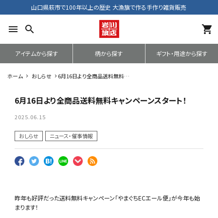
山口県萩市で100年以上の歴史 大漁旗で作る手作り雑貨販売
menu
search
shopping_cart
アイテムから探す
柄から探す
ギフト・用途から探す
ホーム
おしらせ
6月16日より全商品送料無料キ
ャンペーンスタート！
6月16日より全商品送料無料キャンペーンスタート！
2025.06.15
おしらせ
ニュース・催事情報
昨年も好評だった送料無料キャンペーン「やまぐちECエール便」
が今年も始
まります！