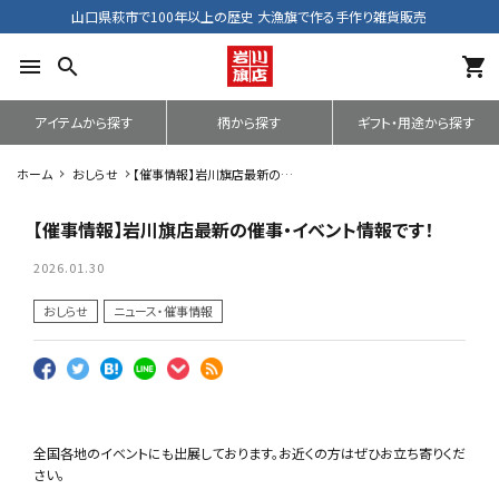
山口県萩市で100年以上の歴史 大漁旗で作る手作り雑貨販売
menu
search
shopping_cart
アイテムから探す
柄から探す
ギフト・用途から探す
ホーム
おしらせ
【催事情報】岩川旗店最新の催
事・イベント情報です！
【催事情報】岩川旗店最新の催事・イベント情報です！
2026.01.30
おしらせ
ニュース・催事情報
全国各地のイベントにも出展しております。お近くの方はぜひお立ち寄りくだ
さい。