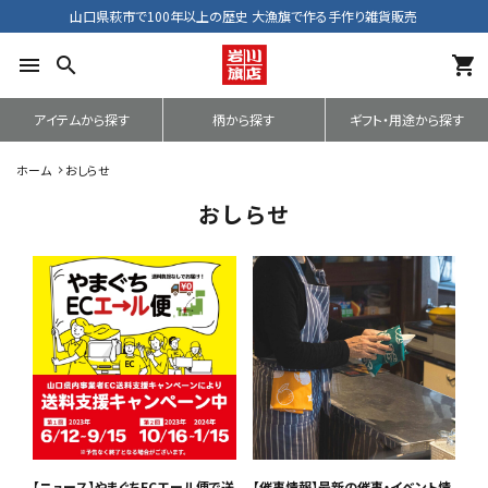
山口県萩市で100年以上の歴史 大漁旗で作る手作り雑貨販売
menu
search
shopping_cart
アイテムから探す
柄から探す
ギフト・用途から探す
ホーム
おしらせ
おしらせ
【ニュース】やまぐちECエール便で送
【催事情報】最新の催事・イベント情