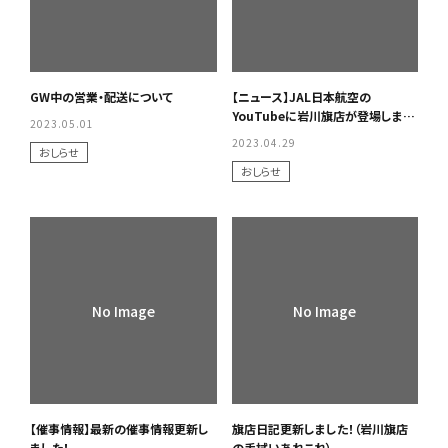
GW中の営業・配送について
【ニュース】JAL日本航空の
YouTubeに岩川旗店が登場しま
2023.05.01
す！
2023.04.29
おしらせ
おしらせ
No Image
No Image
【催事情報】最新の催事情報更新し
旗店日記更新しました！（岩川旗店
ました！
の手拭いあれこれ）