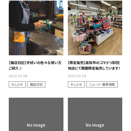
【旗店日記】手拭いの色々な使い方
【限定販売】高知市のコマドリ卸団
ご紹介♪
地店にて期間限定販売しています！
2023.05.08
2023.05.05
おしらせ
旗店日記
おしらせ
ニュース・催事情報
No Image
No Image