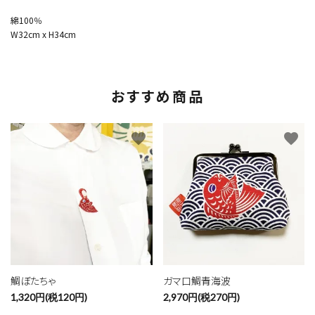
綿100％
W32cm x H34cm
おすすめ商品
favorite
favorite
鯛ぼたちゃ
ガマ口鯛青海波
1,320円(税120円)
2,970円(税270円)