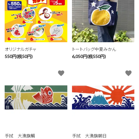
オリジナルガチャ
トートバッグ中夏みかん
550円(税50円)
6,050円(税550円)
favorite
favorite
手拭 大漁旗鯛
手拭 大漁旗朝日