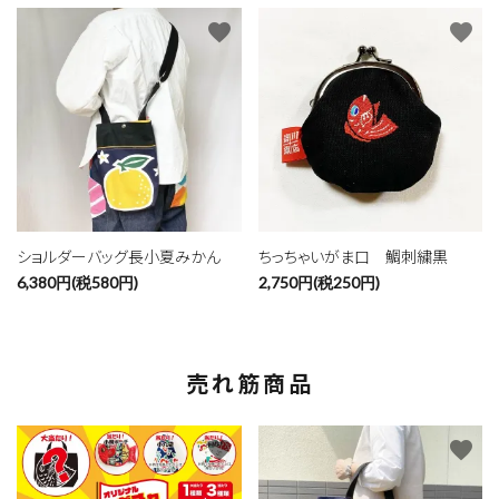
favorite
favorite
ショルダーバッグ長小夏みかん
ちっちゃいがま口 鯛刺繍黒
6,380円(税580円)
2,750円(税250円)
売れ筋商品
favorite
favorite