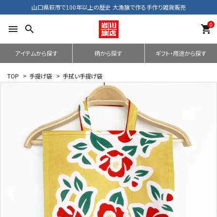
山口県萩市で100年以上の歴史 大漁旗で作る手作り雑貨販売
0
menu
search
shopping_cart
アイテムから探す
柄から探す
ギフト・用途から探す
TOP
>
手提げ袋
>
手拭い手提げ袋