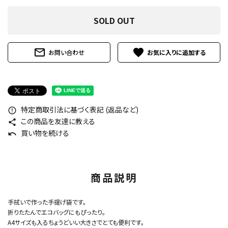
SOLD OUT
mail_outline
favorite
お問い合わせ
特定商取引法に基づく表記 (返品など)
error_outline
この商品を友達に教える
share
買い物を続ける
undo
商品説明
手拭いで作った手提げ袋です。
折りたたんでエコバッグにもぴったり。
A4サイズも入るちょうどいい大きさでとても便利です。