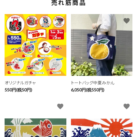
売れ筋商品
favorite
favorite
オリジナルガチャ
トートバッグ中夏みかん
550円(税50円)
6,050円(税550円)
favorite
favorite