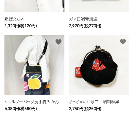
鯛ぼたちゃ
ガマ口鯛青海波
1,320円(税120円)
2,970円(税270円)
favorite
favorite
ショルダーバッグ長小夏みかん
ちっちゃいがま口 鯛刺繍黒
6,380円(税580円)
2,750円(税250円)