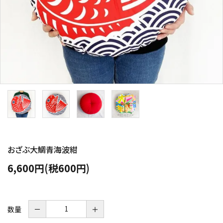
おざぶ大鯛青海波紺
6,600円(税600円)
数量
－
＋