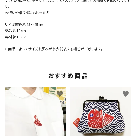
使い心地抜群で、座布団としてだけでなく、ソファに置くとお部屋が明るくなります
よ。
お祝いや贈り物にもピッタリ！
サイズ:直径約43～45cm
厚み:約10cm
素材:綿100％
※商品によってサイズや厚みが多少前後する場合がございます。
おすすめ商品
favorite
favorite