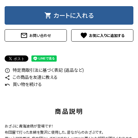
カートに入れる
shopping_cart
mail_outline
favorite
お問い合わせ
特定商取引法に基づく表記 (返品など)
error_outline
この商品を友達に教える
share
買い物を続ける
undo
商品説明
おざぶに青海波柄が登場です！
布団屋で打った本綿を贅沢に使用した、昔ながらのおざぶです。