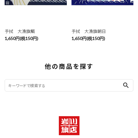
手拭 大漁旗鯛
手拭 大漁旗朝日
1,650円(税150円)
1,650円(税150円)
他の商品を探す
search