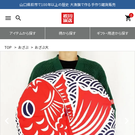
山口県萩市で100年以上の歴史 大漁旗で作る手作り雑貨販売
0
menu
search
shopping_cart
アイテムから探す
柄から探す
ギフト・用途から探す
TOP
>
おざぶ
>
おざぶ大