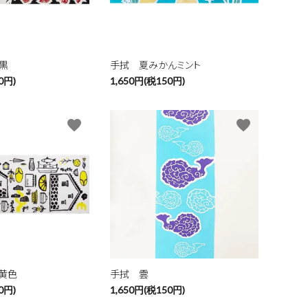
黒
手拭 夏みかんミント
0円)
1,650円(税150円)
favorite
favorite
黒黄色
手拭 雲
0円)
1,650円(税150円)