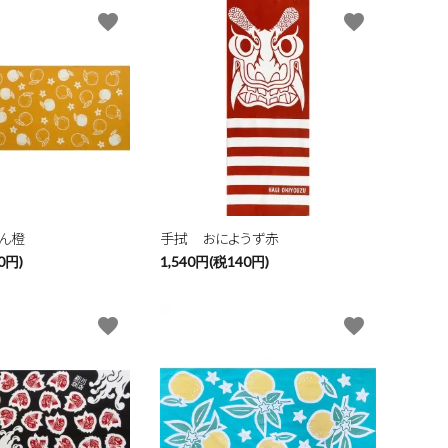
favorite
favorite
ん橙
手拭 おにようず赤
0円)
1,540円(税140円)
favorite
favorite
close