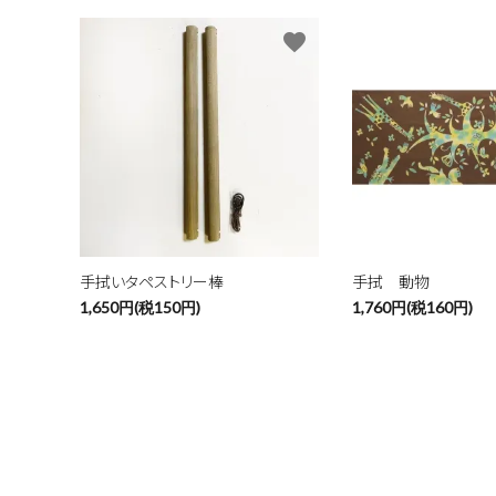
favorite
手拭いタペストリー棒
手拭 動物
1,650円(税150円)
1,760円(税160円)