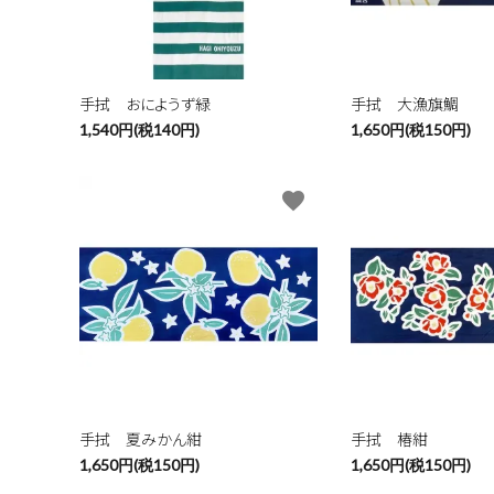
キーワ
手拭 おにようず緑
手拭 大漁旗鯛
1,540円(税140円)
1,650円(税150円)
カテゴ
favorite
手拭 夏みかん紺
手拭 椿紺
1,650円(税150円)
1,650円(税150円)