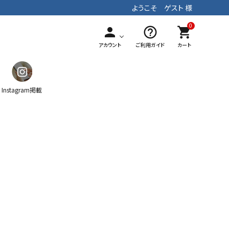
ようこそ ゲスト 様
0
person
help_outline
shopping_cart
アカウント
ご利用ガイド
カート
Instagram掲載
ガチャ
ティッシュケース
マフラー
手染めテキスタイル
パッチワーク
ストラップ