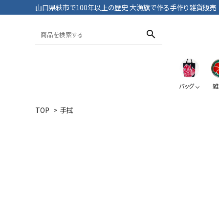
山口県萩市で100年以上の歴史 大漁旗で作る手作り雑貨販売
search
バッグ
雑
TOP
>
手拭
トートバッグ
おざぶ
ブックカバー
Tシャツ・パンツ
大漁旗
鯛
大漁旗
ペンケース
ポーチ
おにようず
デニム