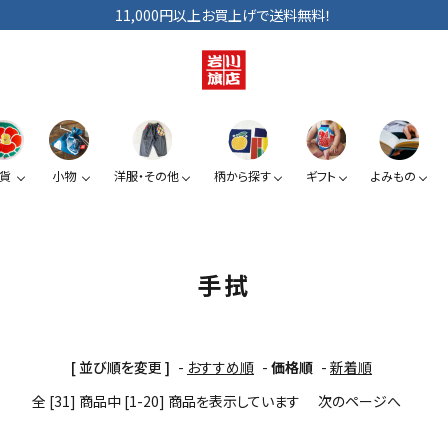
11,000円以上お買上げで送料無料！
貨
小物
洋服・その他
柄から探す
ギフト
よみもの
ショルダーバッグ
手拭い
巾着
ベビー・キッズ
手提げ袋
日傘
小銭入れ
ぞうり
手拭
夏みかん
椿
スマートフォン提げ
がま口
[ 並び順を変更 ]
-
おすすめ順
-
価格順
-
新着順
全 [31] 商品中 [1-20] 商品を表示しています
次のページへ
カードケース
KUROシリーズ
道具たち