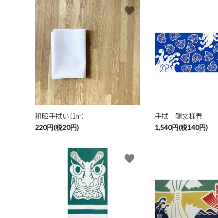
favorite
和晒手拭い（1m）
手拭 鯛文様青
220円(税20円)
1,540円(税140円)
favorite