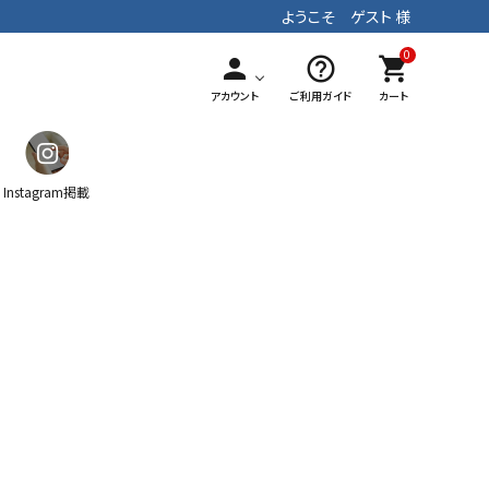
ようこそ ゲスト 様
0
person
help_outline
shopping_cart
アカウント
ご利用ガイド
カート
Instagram掲載
ガチャ
ティッシュケース
マフラー
手染めテキスタイル
パッチワーク
ストラップ