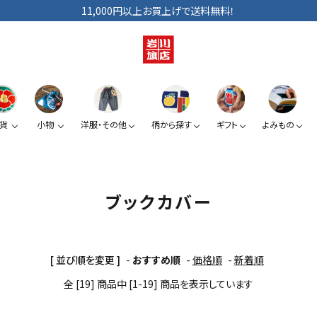
11,000円以上お買上げで送料無料！
貨
小物
洋服・その他
柄から探す
ギフト
よみもの
ショルダーバッグ
手拭い
巾着
ベビー・キッズ
手提げ袋
日傘
小銭入れ
ぞうり
ブックカバー
夏みかん
椿
スマートフォン提げ
がま口
[ 並び順を変更 ]
-
おすすめ順
-
価格順
-
新着順
全 [19] 商品中 [1-19] 商品を表示しています
カードケース
KUROシリーズ
道具たち