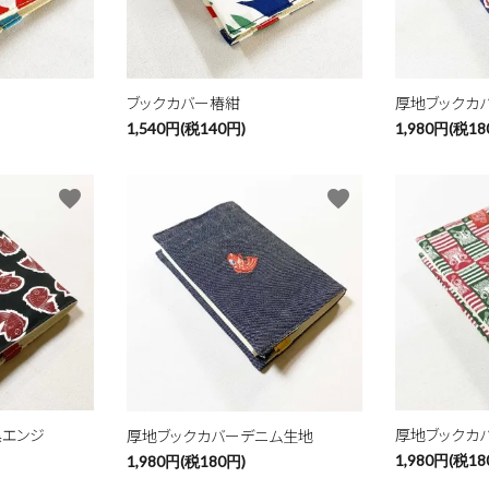
ード
ブックカバー椿紺
厚地ブックカ
1,540円(税140円)
1,980円(税18
リー
favorite
favorite
検索する
黒エンジ
厚地ブックカ
厚地ブックカバーデニム生地
1,980円(税18
1,980円(税180円)