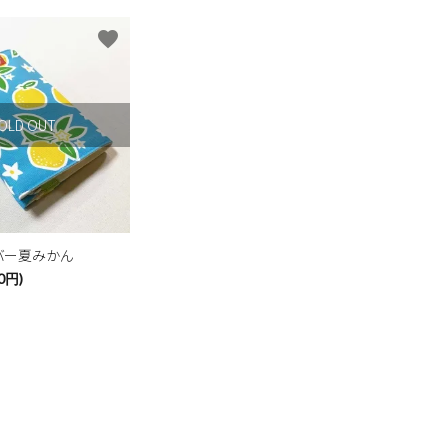
favorite
OLD OUT
バー夏みかん
0円)