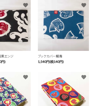
favorite
favorite
鯛黒エンジ
ブックカバー鯛青
0円)
1,540円(税140円)
favorite
favorite
close