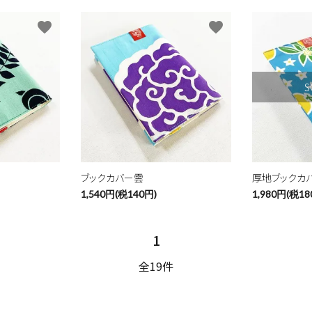
favorite
favorite
S
ブックカバー雲
厚地ブックカ
1,540円(税140円)
1,980円(税18
1
全19件