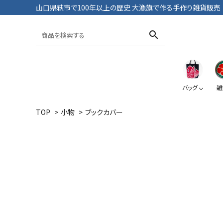
山口県萩市で100年以上の歴史 大漁旗で作る手作り雑貨販売
search
バッグ
雑
TOP
>
小物
>
ブックカバー
トートバッグ
おざぶ
ブックカバー
Tシャツ・パンツ
大漁旗
鯛
大漁旗
ペンケース
ポーチ
おにようず
デニム