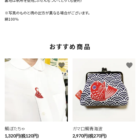
裏地は帆布を使用。ふせんもついてとっても便利！
※写真のものと柄の出方が異なる場合がございます。
綿100％
おすすめ商品
favorite
favorite
鯛ぼたちゃ
ガマ口鯛青海波
1,320円(税120円)
2,970円(税270円)