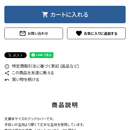
カートに入れる
shopping_cart
mail_outline
favorite
お問い合わせ
特定商取引法に基づく表記 (返品など)
error_outline
この商品を友達に教える
share
買い物を続ける
undo
商品説明
文庫本サイズのブックカバーです。
手拭いの生地より厚くて丈夫な生地を使用しています。