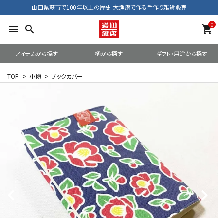
山口県萩市で100年以上の歴史 大漁旗で作る手作り雑貨販売
0
menu
search
shopping_cart
アイテムから探す
柄から探す
ギフト・用途から探す
TOP
>
小物
>
ブックカバー