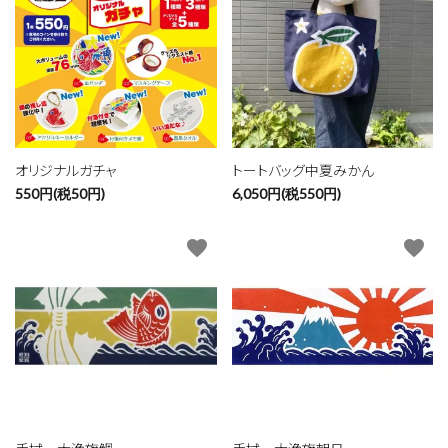
オリジナルガチャ
トートバッグ中夏みかん
550円(税50円)
6,050円(税550円)
favorite
favorite