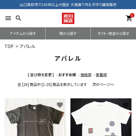
山口県萩市で100年以上の歴史 大漁旗で作る手作り雑貨販売
0
menu
search
shopping_cart
アイテムから探す
柄から探す
ギフト・用途から探す
TOP
>
アパレル
アパレル
[ 並び順を変更 ]
-
おすすめ順
-
価格順
-
新着順
全 [26] 商品中 [1-20] 商品を表示しています
次のページへ
favorite
favorite