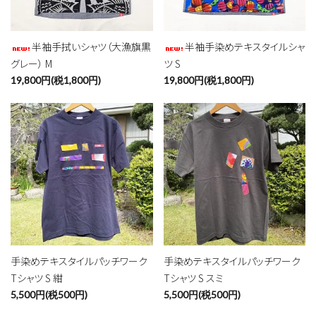
半袖手拭いシャツ（大漁旗黒
半袖手染めテキスタイルシャ
グレー） M
ツ S
19,800円(税1,800円)
19,800円(税1,800円)
favorite
favorite
close
手染めテキスタイルパッチワーク
手染めテキスタイルパッチワーク
Tシャツ S 紺
Tシャツ S スミ
キーワード
5,500円(税500円)
5,500円(税500円)