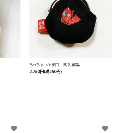
ちっちゃいがま口 鯛刺繍黒
2,750円(税250円)
favorite
favorite