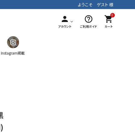
ようこそ ゲスト 様
0
person
help_outline
shopping_cart
アカウント
ご利用ガイド
カート
Instagram掲載
ガチャ
ティッシュケース
マフラー
手染めテキスタイル
パッチワーク
ストラップ
黒
)