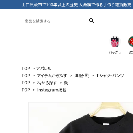
山口県萩市で100年以上の歴史 大漁旗で作る手作り雑貨販売
search
バッグ
雑
TOP
>
アパレル
TOP
>
アイテムから探す
>
洋服・靴
>
Tシャツ・パンツ
トートバッグ
おざぶ
ブックカバー
Tシャツ・パンツ
TOP
>
柄から探す
>
鯛
TOP
>
Instagram掲載
大漁旗
鯛
大漁旗
ペンケース
ポーチ
おにようず
デニム