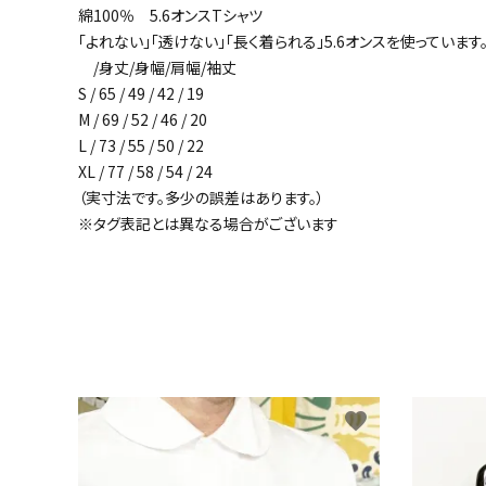
綿100％ 5.6オンスTシャツ
「よれない」「透けない」「長く着られる」5.6オンスを使っていま
/身丈/身幅/肩幅/袖丈
S / 65 / 49 / 42 / 19
M / 69 / 52 / 46 / 20
L / 73 / 55 / 50 / 22
XL / 77 / 58 / 54 / 24
（実寸法です。多少の誤差はあります。）
※タグ表記とは異なる場合がございます
favorite