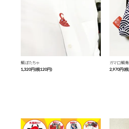
鯛ぼたちゃ
ガマ口鯛
1,320円(税120円)
2,970円(税
favorite