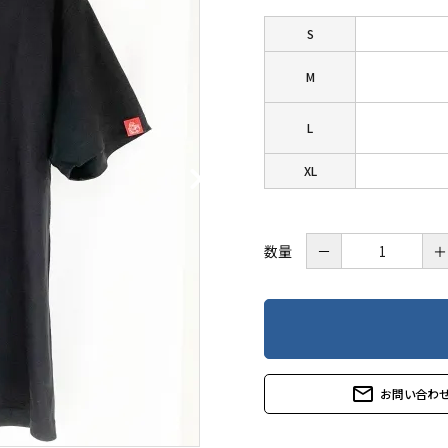
S
M
L
XL
数量
－
＋
mail_outline
お問い合わ