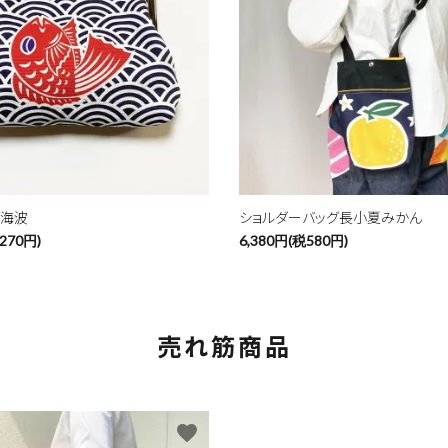
青海波
ショルダーバッグ長小夏みかん
270円)
6,380円(税580円)
売れ筋商品
favorite