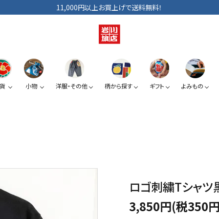
11,000円以上お買上げで送料無料！
貨
小物
洋服・その他
柄から探す
ギフト
よみもの
ショルダーバッグ
手拭い
巾着
ベビー・キッズ
手提げ袋
日傘
小銭入れ
ぞうり
夏みかん
椿
スマートフォン提げ
がま口
ロゴ刺繍Tシャツ
3,850円(税350円
カードケース
KUROシリーズ
道具たち