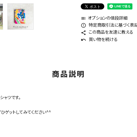
オプションの値段詳細
toc
特定商取引法に基づく表記 
error_outline
この商品を友達に教える
share
買い物を続ける
undo
商品説明
シャツです。
ゲットしてみてください^^