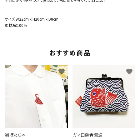
手前にポケットをつけて旧型よりさらに使いやすくなりましたよ！
サイズ:W22cm x H20cm x D8cm
素材:綿100％
おすすめ商品
favorite
favorite
鯛ぼたちゃ
ガマ口鯛青海波