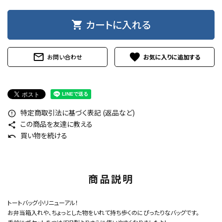
カートに入れる
shopping_cart
mail_outline
favorite
お問い合わせ
特定商取引法に基づく表記 (返品など)
error_outline
この商品を友達に教える
share
買い物を続ける
undo
商品説明
トートバッグ小リニューアル！
お弁当箱入れや、ちょっとした物をいれて持ち歩くのにぴったりなバッグです。