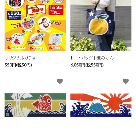
オリジナルガチャ
トートバッグ中夏みかん
550円(税50円)
6,050円(税550円)
favorite
favorite