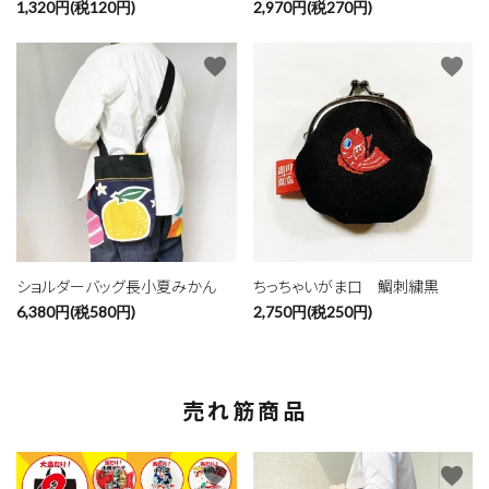
1,320円(税120円)
2,970円(税270円)
favorite
favorite
ショルダーバッグ長小夏みかん
ちっちゃいがま口 鯛刺繍黒
6,380円(税580円)
2,750円(税250円)
売れ筋商品
favorite
favorite