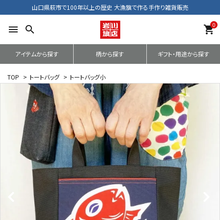
山口県萩市で100年以上の歴史 大漁旗で作る手作り雑貨販売
0
menu
search
shopping_cart
アイテムから探す
柄から探す
ギフト・用途から探す
TOP
>
トートバッグ
>
トートバッグ小