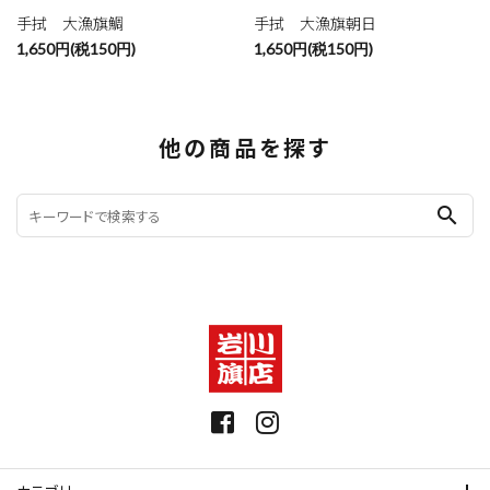
手拭 大漁旗鯛
手拭 大漁旗朝日
1,650円(税150円)
1,650円(税150円)
他の商品を探す
search