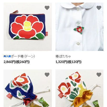
favorite
favorite
ポーチ椿（ドーン）
椿ぼたちゃ
2,860円(税260円)
1,320円(税120円)
favorite
favorite