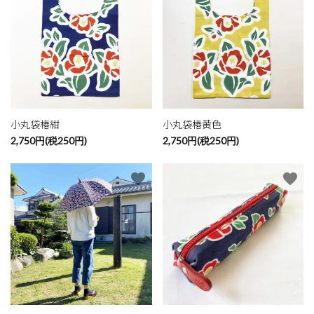
検索する
小丸袋椿紺
小丸袋椿黄色
2,750円(税250円)
2,750円(税250円)
favorite
favorite