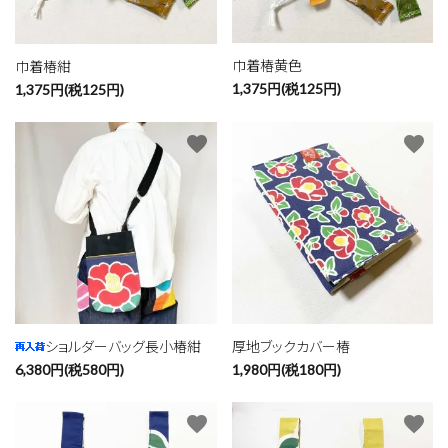
巾着椿黄色
巾着椿紺
1,375円(税125円)
1,375円(税125円)
favorite
favorite
close
ショルダーバッグ長小椿紺
厚地ブックカバー椿
キーワード
6,380円(税580円)
1,980円(税180円)
favorite
favorite
カテゴリー