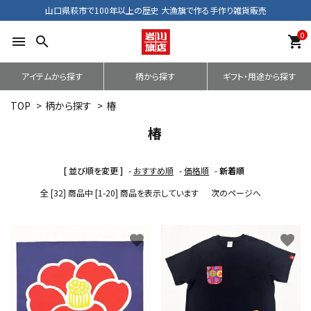
山口県萩市で100年以上の歴史 大漁旗で作る手作り雑貨販売
0
menu
search
shopping_cart
アイテムから探す
柄から探す
ギフト・用途から探す
TOP
>
柄から探す
>
椿
椿
[ 並び順を変更 ]
-
おすすめ順
-
価格順
-
新着順
全 [32] 商品中 [1-20] 商品を表示しています
次のページへ
favorite
favorite